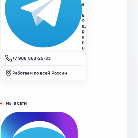
a
_
c
o
m
p
a
n
y
+7 906 563-25-33
Работаем по всей России
МЫ В СЕТИ