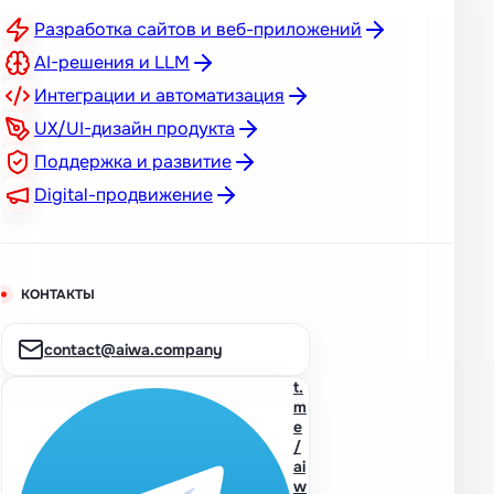
Разработка сайтов и веб-приложений
AI-решения и LLM
Интеграции и автоматизация
UX/UI-дизайн продукта
Поддержка и развитие
Digital-продвижение
КОНТАКТЫ
contact@aiwa.company
t.
m
e
/
ai
w